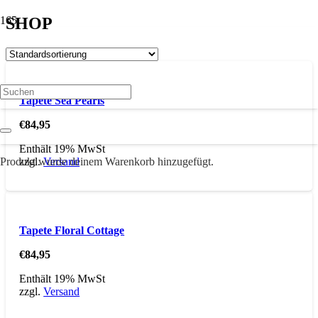
SHOP
Tapete Sea Pearls
€
84,95
Enthält 19% MwSt
Produkt
wurde deinem Warenkorb hinzugefügt.
zzgl.
Versand
Tapete Floral Cottage
€
84,95
Enthält 19% MwSt
zzgl.
Versand