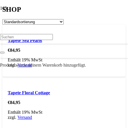
SHOP
Tapete Sea Pearls
€
84,95
Enthält 19% MwSt
Produkt
wurde deinem Warenkorb hinzugefügt.
zzgl.
Versand
Tapete Floral Cottage
€
84,95
Enthält 19% MwSt
zzgl.
Versand