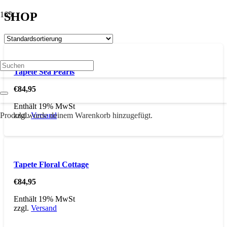
SHOP
Tapete Sea Pearls
€
84,95
Enthält 19% MwSt
Produkt
wurde deinem Warenkorb hinzugefügt.
zzgl.
Versand
Tapete Floral Cottage
€
84,95
Enthält 19% MwSt
zzgl.
Versand