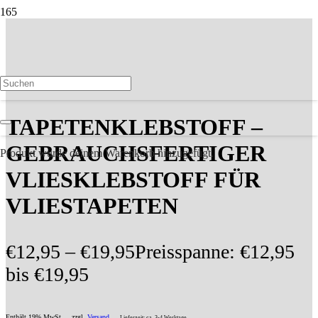
TAPETENKLEBSTOFF –
GEBRAUCHSFERTIGER
Produkt
wurde deinem Warenkorb hinzugefügt.
VLIESKLEBSTOFF FÜR
VLIESTAPETEN
€
12,95
–
€
19,95
Preisspanne: €12,95
bis €19,95
Enthält 19% MwSt
zzgl.
Versand
Lieferzeit: ca. 3-4 Werktage