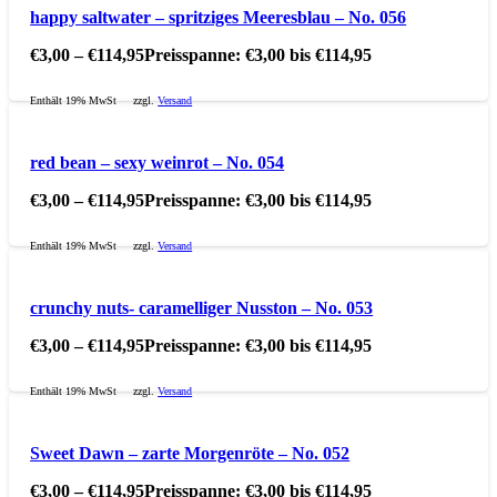
happy saltwater – spritziges Meeresblau – No. 056
€
3,00
–
€
114,95
Preisspanne: €3,00 bis €114,95
Enthält 19% MwSt
zzgl.
Versand
red bean – sexy weinrot – No. 054
€
3,00
–
€
114,95
Preisspanne: €3,00 bis €114,95
Enthält 19% MwSt
zzgl.
Versand
crunchy nuts- caramelliger Nusston – No. 053
€
3,00
–
€
114,95
Preisspanne: €3,00 bis €114,95
Enthält 19% MwSt
zzgl.
Versand
Sweet Dawn – zarte Morgenröte – No. 052
€
3,00
–
€
114,95
Preisspanne: €3,00 bis €114,95