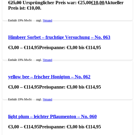
€
25,00
Ursprünglicher Preis war: €25,00
€
10,00
Aktueller
Preis ist: €10,00.
Enthält 19% MwSt
zzgl.
Versand
Himbeer Sorbet – fruchtige Versuchung – No. 063
€
3,00
–
€
114,95
Preisspanne: €3,00 bis €114,95
Enthält 19% MwSt
zzgl.
Versand
yellow bee – frischer Honigton – No. 062
€
3,00
–
€
114,95
Preisspanne: €3,00 bis €114,95
Enthält 19% MwSt
zzgl.
Versand
light plum – leichter Pflaumenton – No. 060
€
3,00
–
€
114,95
Preisspanne: €3,00 bis €114,95