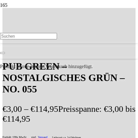
ANGEBOT!
PUB GREEN –
Produkt
wurde deinem Warenkorb hinzugefügt.
NOSTALGISCHES GRÜN –
NO. 055
€
3,00
–
€
114,95
Preisspanne: €3,00 bis
€114,95
Enthält 19% MwSt
zzgl.
Versand
Lieferzeit: ca. 3-4 Werktage