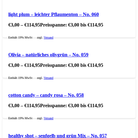
light plum – leichter Pflaumenton – No. 060
€
3,00
–
€
114,95
Preisspanne: €3,00 bis €114,95
Enthält 19% MwSt
zzgl.
Versand
Olivia – natürliches olivgrün – No. 059
€
3,00
–
€
114,95
Preisspanne: €3,00 bis €114,95
Enthält 19% MwSt
zzgl.
Versand
cotton candy – candy rosa – No. 058
€
3,00
–
€
114,95
Preisspanne: €3,00 bis €114,95
Enthält 19% MwSt
zzgl.
Versand
healthy shot – senfgelb und grün Mix – No. 057