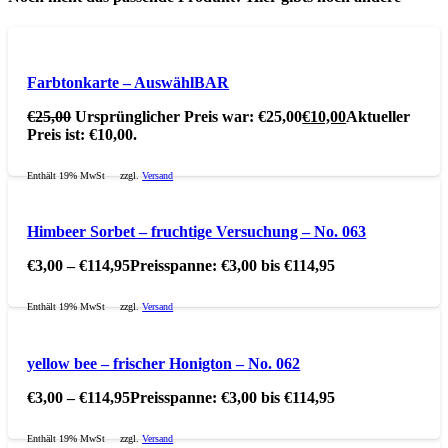
Farbtonkarte – AuswählBAR
€
25,00
Ursprünglicher Preis war: €25,00
€
10,00
Aktueller
Preis ist: €10,00.
Enthält 19% MwSt
zzgl.
Versand
Himbeer Sorbet – fruchtige Versuchung – No. 063
€
3,00
–
€
114,95
Preisspanne: €3,00 bis €114,95
Enthält 19% MwSt
zzgl.
Versand
yellow bee – frischer Honigton – No. 062
€
3,00
–
€
114,95
Preisspanne: €3,00 bis €114,95
Enthält 19% MwSt
zzgl.
Versand