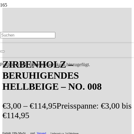
ANGEBOT!
ZIRBENHOLZ –
Produkt
wurde deinem Warenkorb hinzugefügt.
BERUHIGENDES
HELLBEIGE – NO. 008
€
3,00
–
€
114,95
Preisspanne: €3,00 bis
€114,95
Enthält 19% MwSt
zzgl.
Versand
Lieferzeit: ca. 3-4 Werktage