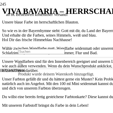
ANGEBOT!
VIVA BAVARIA – HERRSCHA
ab 8€ Bestellwert kostenloser Versand!
Unsere blaue Farbe im herrschaftlichen Blauton.
So wie es in der Bayernhymne steht: Gott mit dir, du Land der Baye
Und erhalte dir die Farben, seines Himmels, weiß und blau.
Hol Dir das frische Himmeblau Nachhause!
Wähle zwischen Wandfarbe matt, Wandfarbe seidenmatt oder unserem L
Schlafzimmer, Kinderzimmer, Arbeitszimmer, Flur und Bad.
Unsere Wandfarben sind für den Innenbereich geeignet und unseren 
wie auch außen verwenden. Wenn du dein Wunschprodukt anklickst, 
08723/9779916
Informationen darüber.
Produkt
wurde deinem Warenkorb hinzugefügt.
Unser Farbton gefällt dir und du hättest gerne ein Muster? Kein Prob
natürlich auch im Angebot. Mit den 100 ml Mini seidenmatt kannst du
und dich von unserem Farbton überzeugen.
Du willst eine bereits fertig gestrichene Farbtonkarte? Diese kannst 
Mit unserem Farbstoff bringst du Farbe in dein Leben!