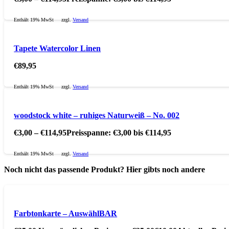
Enthält 19% MwSt
zzgl.
Versand
Tapete Watercolor Linen
€
89,95
Enthält 19% MwSt
zzgl.
Versand
woodstock white – ruhiges Naturweiß – No. 002
€
3,00
–
€
114,95
Preisspanne: €3,00 bis €114,95
Enthält 19% MwSt
zzgl.
Versand
Noch nicht das passende Produkt? Hier gibts noch andere
Farbtonkarte – AuswählBAR