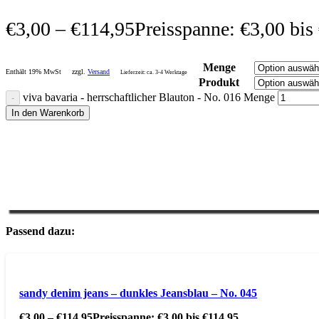
€
3,00
–
€
114,95
Preisspanne: €3,00 bis
Menge
Enthält 19% MwSt
zzgl.
Versand
Lieferzeit: ca. 3-4 Werktage
Produkt
viva bavaria - herrschaftlicher Blauton - No. 016 Menge
In den Warenkorb
Passend dazu:
sandy denim jeans – dunkles Jeansblau – No. 045
€
3,00
–
€
114,95
Preisspanne: €3,00 bis €114,95