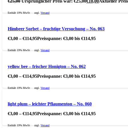
€
25,00
Ursprünglicher Preis war: €25,00
€
10,00
Aktueller Preis 
Enthält 19% MwSt
zzgl.
Versand
Himbeer Sorbet – fruchtige Versuchung – No. 063
€
3,00
–
€
114,95
Preisspanne: €3,00 bis €114,95
Enthält 19% MwSt
zzgl.
Versand
yellow bee – frischer Honigton – No. 062
€
3,00
–
€
114,95
Preisspanne: €3,00 bis €114,95
Enthält 19% MwSt
zzgl.
Versand
light plum – leichter Pflaumenton – No. 060
€
3,00
–
€
114,95
Preisspanne: €3,00 bis €114,95
Enthält 19% MwSt
zzgl.
Versand