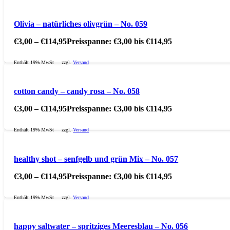
Olivia – natürliches olivgrün – No. 059
€
3,00
–
€
114,95
Preisspanne: €3,00 bis €114,95
Enthält 19% MwSt
zzgl.
Versand
cotton candy – candy rosa – No. 058
€
3,00
–
€
114,95
Preisspanne: €3,00 bis €114,95
Enthält 19% MwSt
zzgl.
Versand
healthy shot – senfgelb und grün Mix – No. 057
€
3,00
–
€
114,95
Preisspanne: €3,00 bis €114,95
Enthält 19% MwSt
zzgl.
Versand
happy saltwater – spritziges Meeresblau – No. 056